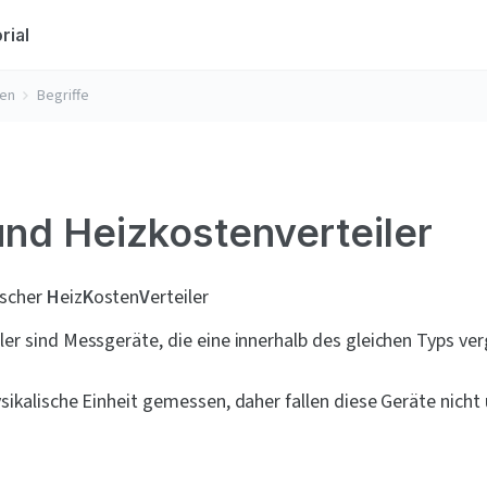
rial
sen
Begriffe
nd Heizkostenverteiler
scher 
H
eiz
K
osten
V
erteiler
er sind Messgeräte, die eine innerhalb des gleichen Typs ver
sikalische Einheit gemessen, daher fallen diese Geräte nicht 