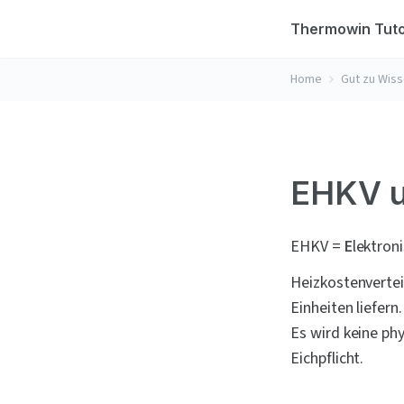
Thermowin Tuto
Home
Gut zu Wis
EHKV u
EHKV = 
E
lektroni
Heizkostenverteil
Einheiten liefern.
Es wird keine phy
Eichpflicht.